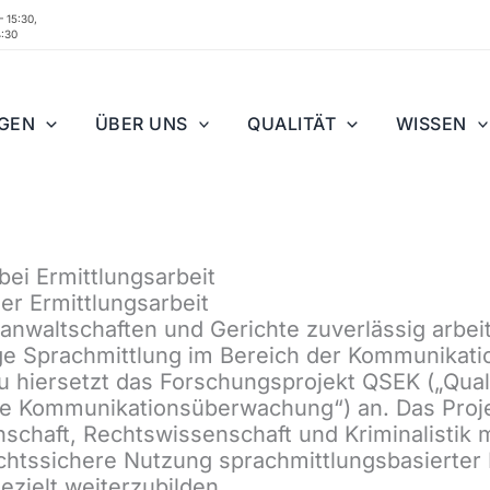
– 15:30,
4:30
NGEN
ÜBER UNS
QUALITÄT
WISSEN
bei Ermittlungsarbeit
er Ermittlungsarbeit
sanwaltschaften und Gerichte zuverlässig arbei
ige Sprachmittlung im Bereich der Kommunika
 hiersetzt das Forschungsprojekt QSEK („Quali
che Kommunikationsüberwachung“) an. Das Proje
chaft, Rechtswissenschaft und Kriminalistik mi
echtssichere Nutzung sprachmittlungsbasierter
gezielt weiterzubilden.