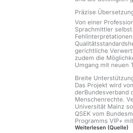
Präzise Übersetzung
Von einer Profession
Sprachmittler selbs
Fehlinterpretationen
Qualitätsstandardsh
gerichtliche Verwert
zudem die Möglichke
Umgang mit neuen T
Breite Unterstützun
Das Projekt wird von
derBundesverband de
Menschenrechte. Ver
Universität Mainz s
QSEK vom Bundesmin
Programms VIP+ mit
Weiterlesen (Quelle)