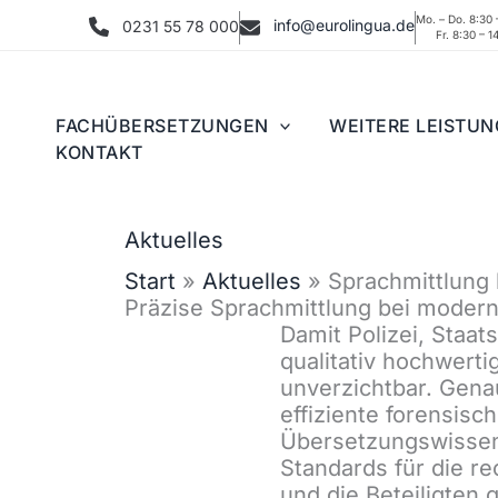
Zum
Mo. – Do. 8:30 
Inhalt
info@eurolingua.de
0231 55 78 000
Fr. 8:30 – 1
springen
FACHÜBERSETZUNGEN
WEITERE LEISTU
KONTAKT
Aktuelles
Start
Aktuelles
Sprachmittlung 
Präzise Sprachmittlung bei modern
Damit Polizei, Staat
qualitativ hochwert
unverzichtbar. Genau
effiziente forensis
Übersetzungswissens
Standards für die r
und die Beteiligten 