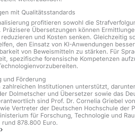
en mit Qualitätsstandards
alisierung profitieren sowohl die Strafverfolg
t. Präzisere Übersetzungen können Ermittlung
 reduzieren und Kosten senken. Gleichzeitig so
elfen, den Einsatz von KI-Anwendungen besser
barkeit von Beweismitteln zu stärken. Für Sprac
it, spezifische forensische Kompetenzen aufz
echnologienvorzubereiten.
g und Förderung
 zahlreichen Institutionen unterstützt, darunt
r Dolmetscher und Übersetzer sowie das Deut
antwortlich sind Prof. Dr. Cornelia Griebel v
owie Vertreter der Deutschen Hochschule der Po
isterium für Forschung, Technologie und Ra
 rund 878.800 Euro.