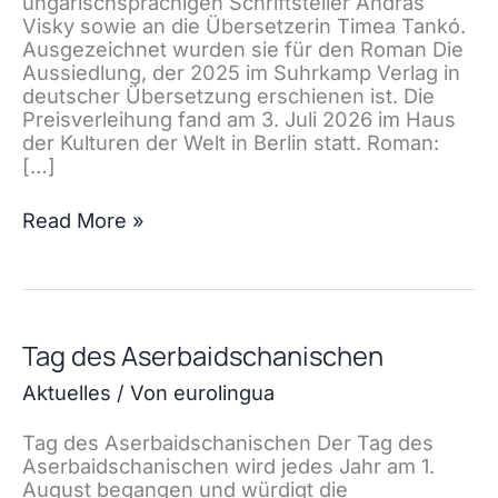
ungarischsprachigen Schriftsteller András
Visky sowie an die Übersetzerin Timea Tankó.
Ausgezeichnet wurden sie für den Roman Die
Aussiedlung, der 2025 im Suhrkamp Verlag in
deutscher Übersetzung erschienen ist. Die
Preisverleihung fand am 3. Juli 2026 im Haus
der Kulturen der Welt in Berlin statt. Roman:
[…]
Internationaler
Read More »
Literaturpreis
2026
Tag des Aserbaidschanischen
Aktuelles
/ Von
eurolingua
Tag des Aserbaidschanischen Der Tag des
Aserbaidschanischen wird jedes Jahr am 1.
August begangen und würdigt die