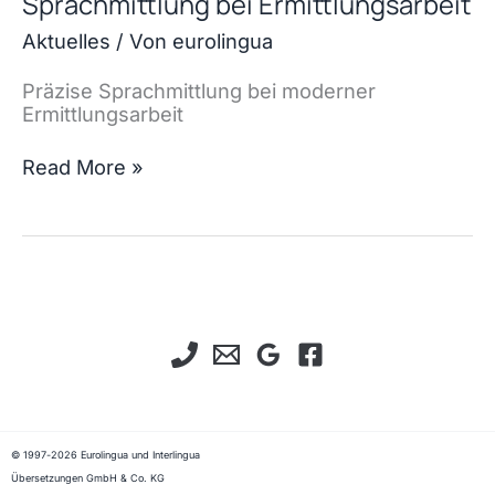
Sprachmittlung bei Ermittlungsarbeit
Schrifttum
Aktuelles
/ Von
eurolingua
Präzise Sprachmittlung bei moderner
Ermittlungsarbeit
Sprachmittlung
Read More »
bei
Ermittlungsarbeit
© 1997-2026 Eurolingua und Interlingua
Übersetzungen GmbH & Co. KG